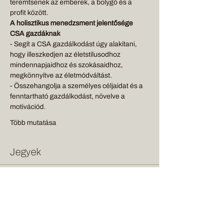
teremtsenek az emberek, a bolygó és a 
profit között.
A holisztikus menedzsment jelentősége 
CSA gazdáknak
- Segít a CSA gazdálkodást úgy alakítani, 
hogy illeszkedjen az életstílusodhoz 
mindennapjaidhoz és szokásaidhoz, 
megkönnyítve az életmódváltást.
- Összehangolja a személyes céljaidat és a 
fenntartható gazdálkodást, növelve a 
motivációd.
Több mutatása
Jegyek
Jegy típusa
General admission
Ár