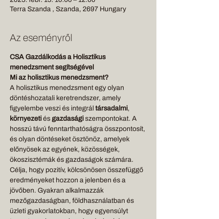
Terra Szanda , Szanda, 2697 Hungary
Az eseményről
CSA Gazdálkodás a Holisztikus 
menedzsment segítségével
Mi az holisztikus menedzsment?
A holisztikus menedzsment egy olyan 
döntéshozatali keretrendszer, amely 
figyelembe veszi és integrál 
társadalmi
, 
környezeti
 és 
gazdasági
 szempontokat. A 
hosszú távú fenntarthatóságra összpontosít, 
és olyan döntéseket ösztönöz, amelyek 
előnyösek az egyének, közösségek, 
ökoszisztémák és gazdaságok számára. 
Célja, hogy pozitív, kölcsönösen összefüggő 
eredményeket hozzon a jelenben és a 
jövőben. Gyakran alkalmazzák 
mezőgazdaságban, földhasználatban és 
üzleti gyakorlatokban, hogy egyensúlyt 