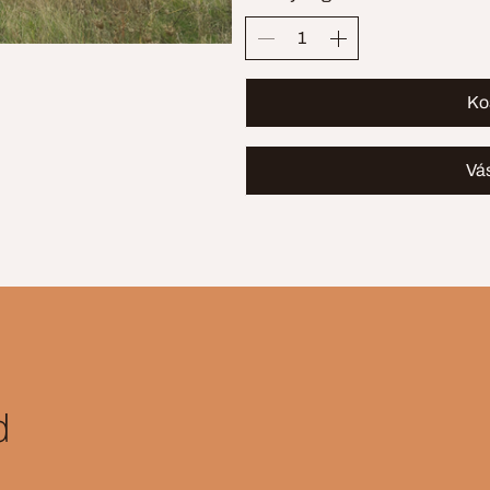
Ko
Vá
d