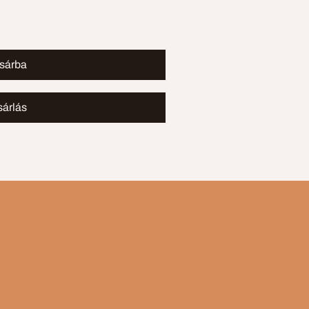
sárba
sárlás