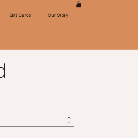
Gift Cards
Our Story
d