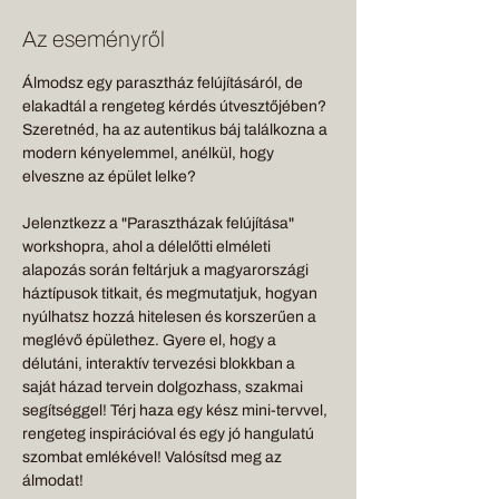
Az eseményről
Álmodsz egy parasztház felújításáról, de 
elakadtál a rengeteg kérdés útvesztőjében? 
Szeretnéd, ha az autentikus báj találkozna a 
modern kényelemmel, anélkül, hogy 
elveszne az épület lelke? 
Jelenztkezz a "Parasztházak felújítása" 
workshopra, ahol a délelőtti elméleti 
alapozás során feltárjuk a magyarországi 
háztípusok titkait, és megmutatjuk, hogyan 
nyúlhatsz hozzá hitelesen és korszerűen a 
meglévő épülethez. Gyere el, hogy a 
délutáni, interaktív tervezési blokkban a 
saját házad tervein dolgozhass, szakmai 
segítséggel! Térj haza egy kész mini-tervvel, 
rengeteg inspirációval és egy jó hangulatú 
szombat emlékével! Valósítsd meg az 
álmodat!