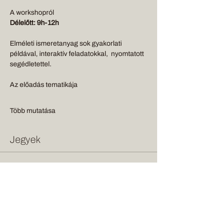
A workshopról
Délelőtt: 9h-12h
Elméleti ismeretanyag sok gyakorlati 
példával, interaktív feladatokkal,  nyomtatott 
segédletettel.
Az előadás tematikája
Több mutatása
Jegyek
Véget ért
Jegy típusa
paraszthaz felujitas workshop
Ár