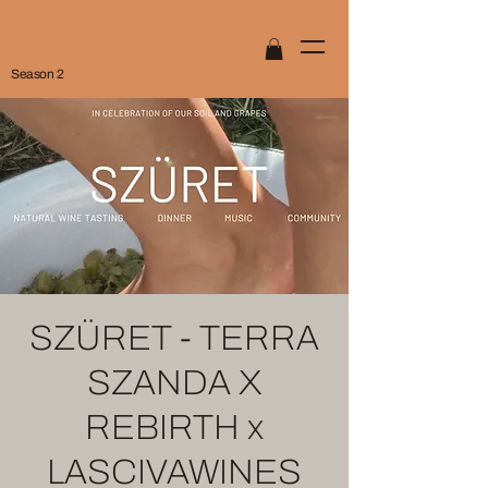
Season 2
SZÜRET - TERRA
SZANDA X
REBIRTH x
LASCIVAWINES