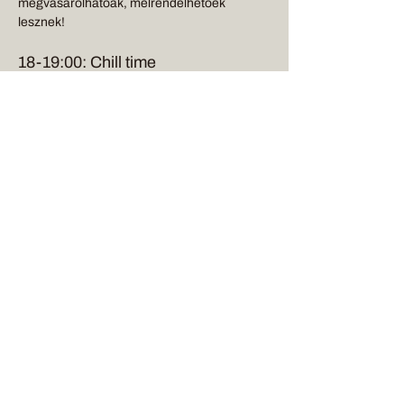
megvásárolhatóak, melrendelhetőek 
lesznek!
18-19:00: Chill time
Egy kis idő a lazulásra, ismerekedésre, és 
kapcsolódásra a hellyel. 
Több mutatása
Stay Connected
Enter Your Email