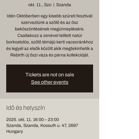
okt. 11., Szo
  |  
Szanda
Idén Októberben egy kisebb szüreti fesztivát
szerveztünk a szőlő és az ősz
beköszöntésének megünneplésére.
Csatlakozz a zenével telített natúr
borkostolós, szőlő témájú kerti vacsoránkhoz
és legyél az elsők között akik megtekinhetik a
Rebirth új őszi váza és párna kollekcióját.
Tickets are not on sale
See other events
Idő és helyszín
2025. okt. 11. 16:00 – 23:00
Szanda, Szanda, Kossuth u. 47, 2697
Hungary