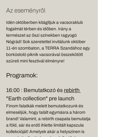
Az eseményről
Idén októberben kitágítjuk a vacsoraklub 
fogalmát térben és időben. Irány a 
természet az őszi színekben ragyogó 
Nógrád! Sok szeretettel invitálunk október 
11-én szombaton, a TERRA Szandához egy 
borkóstoló piknik vacsorával összekötött 
szüreti mini fesztivál élményre!
Programok:
16:00 : Bemutatkozó és 
rebirth 
"Earth collection" pre launch
Finom falatkák melett bemutatkozunk és 
elmeséljük, hogy talált egymásra a három 
brand! Valamint, a rebirth csapata bemutatja 
a föld, sár és erdő ihlette limitált kapszula 
kollekcióját! Amelyek akár a helyszínen is 